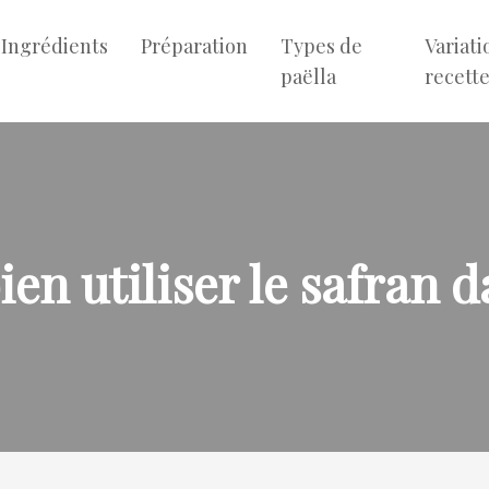
Ingrédients
Préparation
Types de
Variati
paëlla
recett
n utiliser le safran da