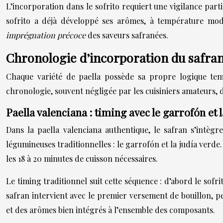
L’incorporation dans le sofrito requiert une vigilance part
sofrito a déjà développé ses arômes, à température modé
imprégnation précoce
des saveurs safranées.
Chronologie d’incorporation du safran 
Chaque variété de paella possède sa propre logique temp
chronologie, souvent négligée par les cuisiniers amateurs, d
Paella valenciana : timing avec le garrofón et 
Dans la paella valenciana authentique, le safran s’intèg
légumineuses traditionnelles : le garrofón et la judía verde
les 18 à 20 minutes de cuisson nécessaires.
Le timing traditionnel suit cette séquence : d’abord le sofr
safran intervient avec le premier versement de bouillon, 
et des arômes bien intégrés à l’ensemble des composants.