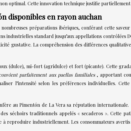
non optimal. Cette innovation technique justifie partiellement 
ón disponibles en rayon auchan
ombreuses préparations ibériques, conférant cette saveur di
ons industrielles standard jusqu’aux appellations contrôlées 
cité gustative. La compréhension des différences qualitatives
oux (dulce), mi-fort (agridulce) et fort (picante). Cette grad
convient parfaitement aux paellas familiales
, apportant cou
liser l’intensité selon les préférences individuelles. Cette
ère au Pimentón de La Vera sa réputation internationale. C
 des séchoirs traditionnels appelés « secaderos ». Cette p
e à reproduire industriellement. Les consommateurs avertis