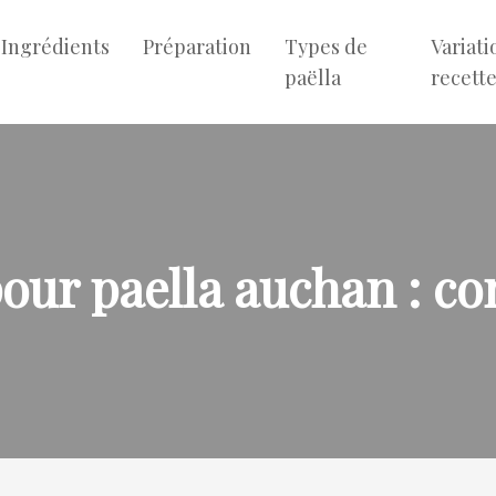
Ingrédients
Préparation
Types de
Variati
paëlla
recett
our paella auchan : c