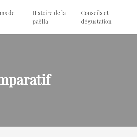
ons de
Histoire de la
Conseils et
e
paëlla
dégustation
omparatif