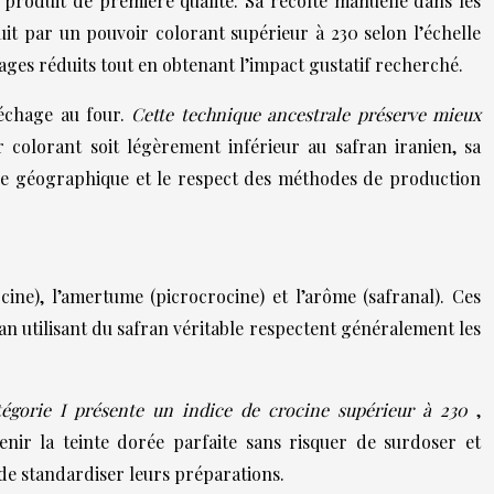
 produit de première qualité. Sa récolte manuelle dans les
uit par un pouvoir colorant supérieur à 230 selon l’échelle
ges réduits tout en obtenant l’impact gustatif recherché.
séchage au four.
Cette technique ancestrale préserve mieux
r colorant soit légèrement inférieur au safran iranien, sa
gine géographique et le respect des méthodes de production
cine), l’amertume (picrocrocine) et l’arôme (safranal). Ces
han utilisant du safran véritable respectent généralement les
tégorie I présente un indice de crocine supérieur à 230
,
nir la teinte dorée parfaite sans risquer de surdoser et
 de standardiser leurs préparations.