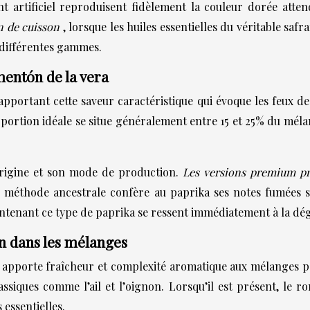
nt artificiel reproduisent fidèlement la couleur dorée atten
in de cuisson
, lorsque les huiles essentielles du véritable sa
s différentes gammes.
entón de la vera
apportant cette saveur caractéristique qui évoque les feux d
roportion idéale se situe généralement entre 15 et 25% du mé
origine et son mode de production.
Les versions premium pr
e méthode ancestrale confère au paprika ses notes fumées si
ntenant ce type de paprika se ressent immédiatement à la dég
n dans les mélanges
apporte fraîcheur et complexité aromatique aux mélanges po
lassiques comme l’ail et l’oignon. Lorsqu’il est présent, l
essentielles.