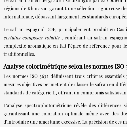
Le safran iranien de grade I se distingue par sa couleur 
régions de Khorasan garantit une sélection rigoureuse des 
internationale, dépassant largement les standards européen
Le safran espagnol DOP, principalement produit en Castil
certains composés volatils
, conférant au safran espagnol
complexité aromatique en fait l’épice de référence pour l
traditionnelles.
Analyse colorimétrique selon les normes ISO 
Les normes ISO 3632 définissent trois critères essentiels 
mesures objectives permettent de classer le safran en différ
standards de catégorie II, offrant un compromis satisfaisant e
L’analyse spectrophotométrique révèle des différences si
garantissant une coloration optimale même avec des dosa
d’introduire une amertume excessive. La précision de ces me