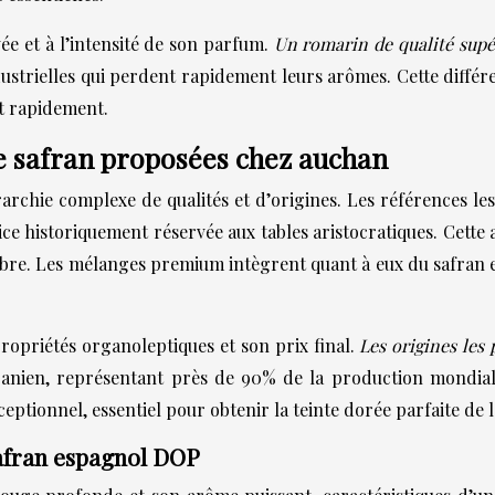
ée et à l’intensité de son parfum.
Un romarin de qualité supé
dustrielles qui perdent rapidement leurs arômes. Cette diffé
t rapidement.
e safran proposées chez auchan
rchie complexe de qualités et d’origines. Les références les p
e historiquement réservée aux tables aristocratiques. Cette a
mbre. Les mélanges premium intègrent quant à eux du safran e
opriétés organoleptiques et son prix final.
Les origines les 
iranien, représentant près de 90% de la production mondiale
eptionnel, essentiel pour obtenir la teinte dorée parfaite de l
safran espagnol DOP