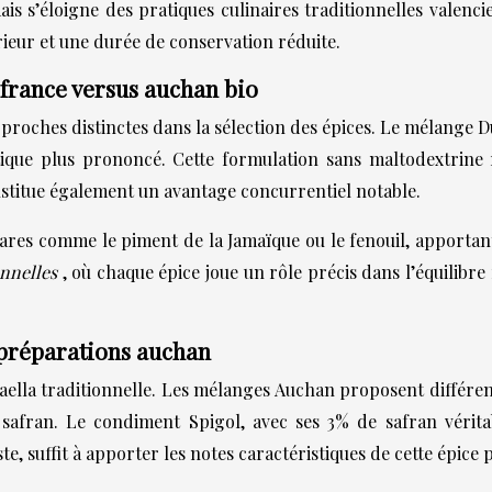
s s’éloigne des pratiques culinaires traditionnelles valenc
rieur et une durée de conservation réduite.
france versus auchan bio
proches distinctes dans la sélection des épices. Le mélange D
tique plus prononcé. Cette formulation sans maltodextrin
onstitue également un avantage concurrentiel notable.
ares comme le piment de la Jamaïque ou le fenouil, apporta
onnelles
, où chaque épice joue un rôle précis dans l’équilibre f
 préparations auchan
aella traditionnelle. Les mélanges Auchan proposent différen
 safran. Le condiment Spigol, avec ses 3% de safran vérita
te, suffit à apporter les notes caractéristiques de cette épice 