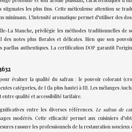
rouge profonde et son arôme puissant, caractéristiques d’un
stigmates les plus fins. Cette méticuleuse attention se trad
s minimaux. L’intensité aromatique permet d’utiliser des dosa
le-La Manche, privilégie les méthodes traditionnelles de 
 des notes plus florales et délicates. Bien que son pouvoi
es paellas authentiques. La certification DOP garantit l’ori
3632
pour évaluer la qualité du safran : le pouvoir colorant (cro
entes catégories, de I (la plus haute) à III. Les mélanges Auc
ntre qualité et accessibilité tarifaire.
gnificatives entre les diverses références.
Le safran de ca
ges modérés. Cette efficacité permet aux cuisiniers d’obte
sures rassure les professionnels de la restauration soucieux