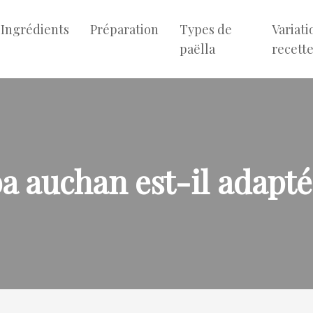
Ingrédients
Préparation
Types de
Variati
paëlla
recett
 auchan est-il adapté 