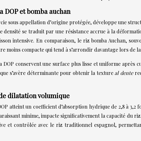
rra DOP et bomba auchan
rcie sous appellation d’origine protégée, développe une struc
tte densité se traduit par une résistance accrue à la déforma
son intensive. En comparaison, le riz bomba Auchan, souven
re moins compacte qui tend à s’arrondir davantage lors de la
 DOP conservent une surface plus lisse et uniforme après cuis
stique s’avère déterminante pour obtenir la texture
al dente
re
 de dilatation volumique
P atteint un coefficient d’absorption hydrique de 2,8 à 3,2 fo
 paraissant minime, impacte significativement la capacité du r
ive et contrôlée avec le riz traditionnel espagnol, permet