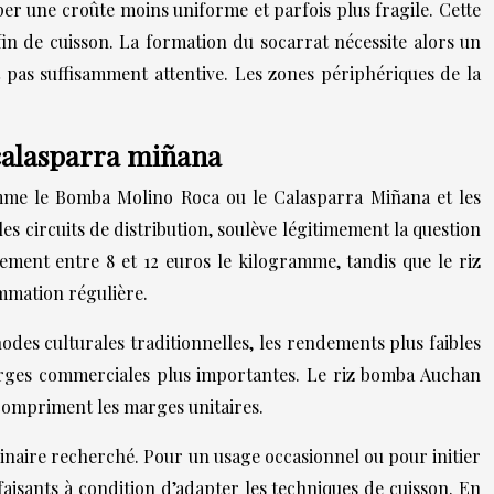
r une croûte moins uniforme et parfois plus fragile. Cette
 fin de cuisson. La formation du socarrat nécessite alors un
t pas suffisamment attentive. Les zones périphériques de la
calasparra miñana
omme le Bomba Molino Roca ou le Calasparra Miñana et les
es circuits de distribution, soulève légitimement la question
ement entre 8 et 12 euros le kilogramme, tandis que le riz
mmation régulière.
hodes culturales traditionnelles, les rendements plus faibles
s marges commerciales plus importantes. Le riz bomba Auchan
i compriment les marges unitaires.
linaire recherché. Pour un usage occasionnel ou pour initier
aisants à condition d’adapter les techniques de cuisson. En