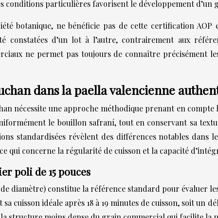
es conditions particulières favorisent le développement d’un g
té botanique, ne bénéficie pas de cette certification AOP 
ité constatées d’un lot à l’autre, contrairement aux référe
erciaux ne permet pas toujours de connaître précisément le
chan dans la paella valencienne authen
chan nécessite une approche méthodique prenant en compte l
niformément le bouillon safraní, tout en conservant sa textur
ions standardisées révèlent des différences notables dans 
e qui concerne la régularité de cuisson et la capacité d’inté
er poli de 15 pouces
 cm de diamètre) constitue la référence standard pour évaluer 
t sa cuisson idéale après 18 à 19 minutes de cuisson, soit un 
r la structure moins dense du grain commercial qui facilite la