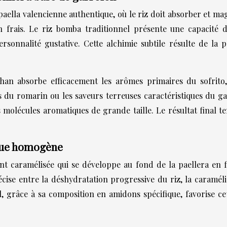
ella valencienne authentique, où le riz doit absorber et mag
 frais. Le riz bomba traditionnel présente une capacité d
rsonnalité gustative. Cette alchimie subtile résulte de la
chan absorbe efficacement les arômes primaires du sofrito
u romarin ou les saveurs terreuses caractéristiques du garr
 molécules aromatiques de grande taille. Le résultat final
ique homogène
t caramélisée qui se développe au fond de la paellera en fi
se entre la déshydratation progressive du riz, la caramélisa
, grâce à sa composition en amidons spécifique, favorise ce