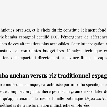
hniques précises, et le choix du riz constitue l’élément fon
le riz bomba espagnol certifié DOP, l’émergence de référ
aires de ces alternatives plus accessibles. Cette interrogatio
ustative et contraintes budgétaires. L’analyse technique
catives qui impactent directement la texture finale, la ca
mba auchan versus riz traditionnel espa
ure moléculaire unique, caractérisée par un ratio spécifique 
Cette composition particulière permet au grain de se dilater 
en qu’appartenant à la même famille botanique
Oryza sativ
 méthodes de transformation industrielle employées.