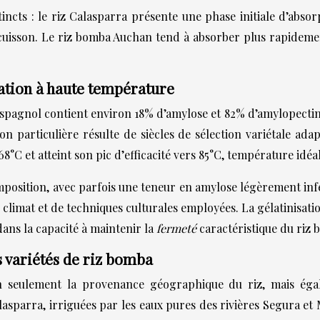
tincts : le riz Calasparra présente une phase initiale d’abso
 cuisson. Le riz bomba Auchan tend à absorber plus rapideme
ation à haute température
espagnol contient environ 18% d’amylose et 82% d’amylopectine
on particulière résulte de siècles de sélection variétale ada
°C et atteint son pic d’efficacité vers 85°C, température idé
osition, avec parfois une teneur en amylose légèrement infér
de climat et de techniques culturales employées. La gélatinisa
ans la capacité à maintenir la
fermeté
caractéristique du riz
s variétés de riz bomba
on seulement la provenance géographique du riz, mais égal
lasparra, irriguées par les eaux pures des rivières Segura et