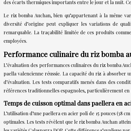
des écarts thermiques importants entre le jour et la nuit. C
Le riz bomba Auchan, bien qu’appartenant à la même varié
diversité d’origine peut expliquer les variations de qual
remarquable. La traçabilité limitée de ces produits comm
employées.
Performance culinaire du riz bomba au
L’évaluation des performances culinaires du riz bomba Au
paella valencienne réussie. La capacité du riz à absorber u
d’évaluation. Les tests comparatifs menés dans des condit
références traditionnelles espagnoles, particulièrement en c
Temps de cuisson optimal dans paellera en aci
L’utilisation d’une paellera en acier poli de 15 pouces (38
optimales. Les tests révèlent que le riz bomba Auchan attein
les variétés Calasparra DOP. Cette différence s’explique pa