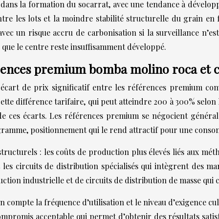
ans la formation du socarrat, avec une tendance à développe
ntre les lots et la moindre stabilité structurelle du grain en
vec un risque accru de carbonisation si la surveillance n’es
 que le centre reste insuffisamment développé.
érences premium bomba molino roca et 
cart de prix significatif entre les références premium c
tte différence tarifaire, qui peut atteindre 200 à 300% selon l
 de ces écarts. Les références premium se négocient général
ogramme, positionnement qui le rend attractif pour une conso
 structurels : les coûts de production plus élevés liés aux mét
et les circuits de distribution spécialisés qui intègrent de
duction industrielle et de circuits de distribution de masse qu
n compte la fréquence d’utilisation et le niveau d’exigence cu
ompromis acceptable qui permet d’obtenir des résultats satisf