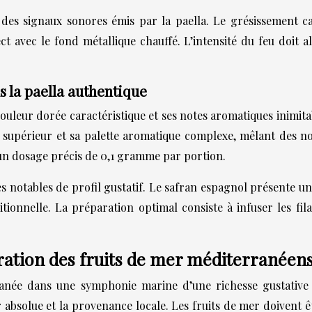
des signaux sonores émis par la paella. Le grésissement ca
t avec le fond métallique chauffé. L’intensité du feu doit a
s la paella authentique
 couleur dorée caractéristique et ses notes aromatiques inimi
 supérieur et sa palette aromatique complexe, mêlant des not
 un dosage précis de 0,1 gramme par portion.
es notables de profil gustatif. Le safran espagnol présente 
itionnelle. La préparation optimal consiste à infuser les fi
aration des fruits de mer méditerranéen
anée dans une symphonie marine d’une richesse gustative e
r absolue et la provenance locale. Les fruits de mer doivent 