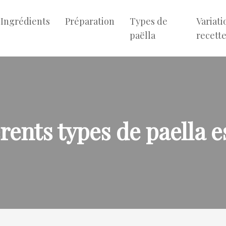
Ingrédients
Préparation
Types de
Variati
paëlla
recett
érents types de paella 