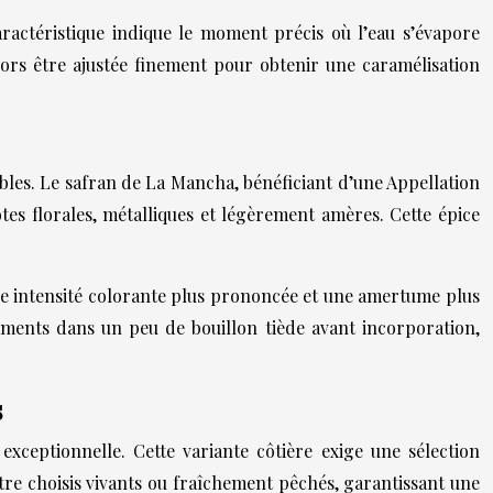
ractéristique indique le moment précis où l’eau s’évapore
lors être ajustée finement pour obtenir une caramélisation
tables. Le safran de La Mancha, bénéficiant d’une Appellation
es florales, métalliques et légèrement amères. Cette épice
une intensité colorante plus prononcée et une amertume plus
laments dans un peu de bouillon tiède avant incorporation,
s
xceptionnelle. Cette variante côtière exige une sélection
être choisis vivants ou fraîchement pêchés, garantissant une