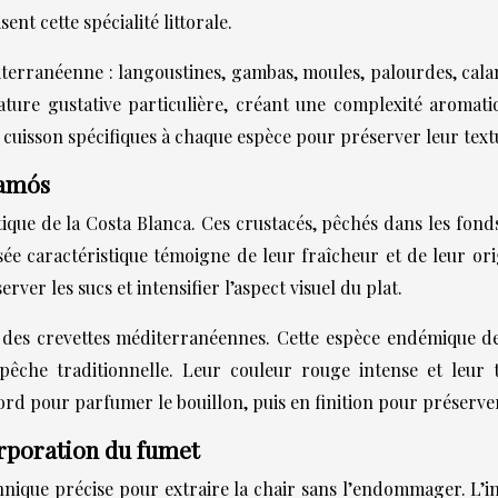
ent cette spécialité littorale.
méditerranéenne : langoustines, gambas, moules, palourdes, c
ture gustative particulière, créant une complexité aromat
uisson spécifiques à chaque espèce pour préserver leur textu
lamós
ique de la Costa Blanca. Ces crustacés, pêchés dans les fonds
sée caractéristique témoigne de leur fraîcheur et de leur or
rver les sucs et intensifier l’aspect visuel du plat.
a des crevettes méditerranéennes. Cette espèce endémique d
êche traditionnelle. Leur couleur rouge intense et leur t
ord pour parfumer le bouillon, puis en finition pour préserver
orporation du fumet
nique précise pour extraire la chair sans l’endommager. L’inci