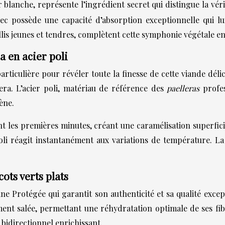
ur blanche, représente l’ingrédient secret qui distingue la vé
ec possède une capacité d’absorption exceptionnelle qui l
illis jeunes et tendres, complètent cette symphonie végétale e
a en acier poli
rticulière pour révéler toute la finesse de cette viande dél
era. L’acier poli, matériau de référence des
paelleras
profe
ène.
t les premières minutes, créant une caramélisation superficie
oli réagit instantanément aux variations de température. L
ots verts plats
ine Protégée qui garantit son authenticité et sa qualité exc
t salée, permettant une réhydratation optimale de ses fibr
 bidirectionnel enrichissant.