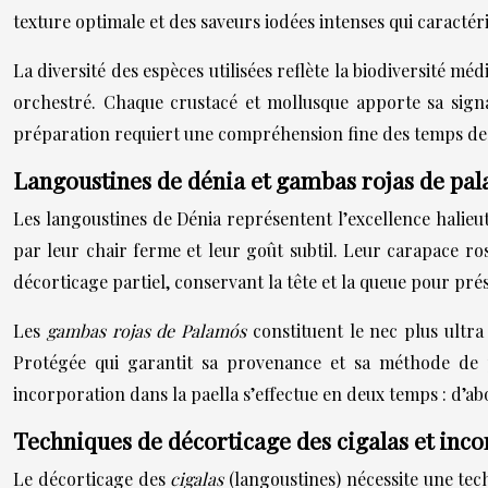
texture optimale et des saveurs iodées intenses qui caractéris
La diversité des espèces utilisées reflète la biodiversité 
orchestré. Chaque crustacé et mollusque apporte sa signa
préparation requiert une compréhension fine des temps de c
Langoustines de dénia et gambas rojas de pa
Les langoustines de Dénia représentent l’excellence halieut
par leur chair ferme et leur goût subtil. Leur carapace ro
décorticage partiel, conservant la tête et la queue pour prése
Les
gambas rojas de Palamós
constituent le nec plus ultr
Protégée qui garantit sa provenance et sa méthode de p
incorporation dans la paella s’effectue en deux temps : d’ab
Techniques de décorticage des cigalas et inc
Le décorticage des
cigalas
(langoustines) nécessite une tech