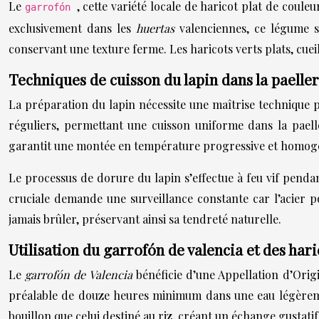
Le
, cette variété locale de haricot plat de coule
garrofón
exclusivement dans les
huertas
valenciennes, ce légume s
conservant une texture ferme. Les haricots verts plats, cue
Techniques de cuisson du lapin dans la paeller
La préparation du lapin nécessite une maîtrise technique pa
réguliers, permettant une cuisson uniforme dans la paell
garantit une montée en température progressive et homog
Le processus de dorure du lapin s’effectue à feu vif pendan
cruciale demande une surveillance constante car l’acier p
jamais brûler, préservant ainsi sa tendreté naturelle.
Utilisation du garrofón de valencia et des haric
Le
garrofón de Valencia
bénéficie d’une Appellation d’Orig
préalable de douze heures minimum dans une eau légèremen
bouillon que celui destiné au riz, créant un échange gustatif