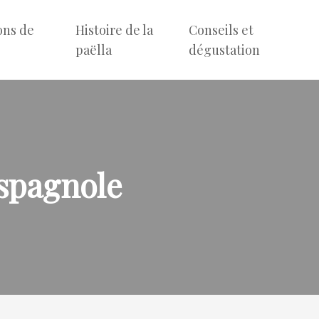
ons de
Histoire de la
Conseils et
e
paëlla
dégustation
espagnole