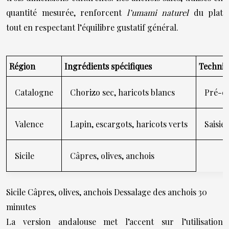
quantité mesurée, renforcent
l’umami naturel
du plat
tout en respectant l’équilibre gustatif général.
Région
Ingrédients spécifiques
Techniq
Catalogne
Chorizo sec, haricots blancs
Pré-cu
Valence
Lapin, escargots, haricots verts
Saisie
Sicile
Câpres, olives, anchois
Sicile Câpres, olives, anchois Dessalage des anchois 30
minutes
La version andalouse met l’accent sur l’utilisation