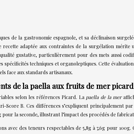
tiques de la gastronomie espagnole, et sa déclinaison surgel
tte recette adaptée aux contraintes de la surgélation méri
ualité gustative, particulièrement pour des mets aussi codif
es spécificités techniques et organoleptiques. Cette évaluation
iels face aux standards artisanaux.
ts de la paella aux fruits de mer picard
ariables selon les références Picard. La
paella de la mer
affi
tri-Score B. Ces différences s’expliquent principalement pa
 pour la seconde, illustrant l’impact des procédés de fabricati
ons avec des teneurs respectables de 5,8g à 7,6g pour 100g. 