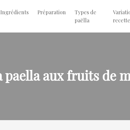
Ingrédients
Préparation
Types de
Variati
paëlla
recett
 paella aux fruits de 