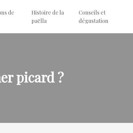
ons de
Histoire de la
Conseils et
e
paëlla
dégustation
mer picard ?