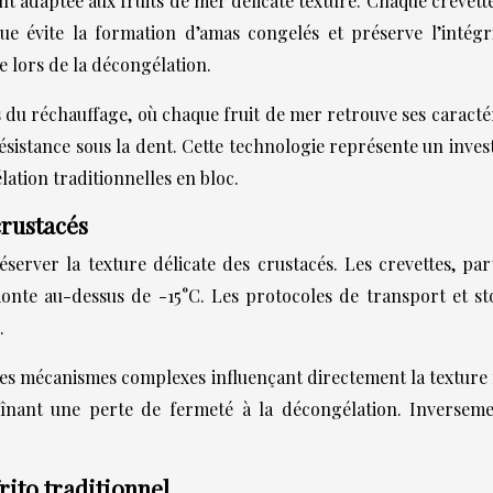
t adaptée aux fruits de mer delicate texture. Chaque crevet
que évite la formation d’amas congelés et préserve l’inté
e lors de la décongélation.
 du réchauffage, où chaque fruit de mer retrouve ses caracté
résistance sous la dent. Cette technologie représente un inve
tion traditionnelles en bloc.
crustacés
server la texture délicate des crustacés. Les crevettes, pa
onte au-dessus de -15°C. Les protocoles de transport et s
.
it des mécanismes complexes influençant directement la textur
aînant une perte de fermeté à la décongélation. Inverseme
rito traditionnel