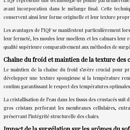
L’IQF représente une technologie de pointe particulièremen
avant incorporation dans le mélange final. Cette techni
conservent ainsi leur forme originelle et leur texture propr
Les avantages de l’IQF se manifestent particulièrement lors
leur fermeté, les moules leur moelleux et les calmars leur 
qualité supérieure comparativement aux méthodes de surgéla
Chaîne du froid et maintien de la texture des 
Le maintien de la chaîne du froid s’avère crucial pour pré
développer une texture spongieuse si la température rem
continu garantissant le respect des températures optimales
La cristallisation de l’eau dans les tissus des crustacés su
gros cristaux perforant les membranes cellulaires, entr
préservant l’intégrité structurelle des chairs.
Impact de la surgélation sur les arômes du sof