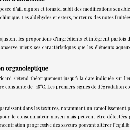
posée d’ail, oignon et tomate, subit des modifications sensibl
mique. Les aldéhydes et esters, porteurs des notes fruitées et
justent les proportions d’ingrédients et intègrent parfois d
serve mieux ses caractéristiques que les éléments aqueux du
on organoleptique
icard s’étend théoriquement jusqu’à la date indiquée sur l’e
constante de -18°C. Les premiers signes de dégradation conc
pparaissent dans les textures, notamment un ramollissement p
 pour le consommateur moyen mais peuvent être détectées p
ntration progressive des saveurs pouvant altérer l’équilibre