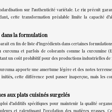
tandardisation sur l’authenticité variétale. Le riz précuit ga
dant, cette transformation préalable limite la capacité d’
s dans la formulation
raît en fin de liste d’ingrédients dans certaines formulation
u curcuma et parfois de colorants comme la curcumine (E10
ant un coût prohibitif pour des productions industrielles de
Le curcuma apporte une amertume légère et des notes terreuse
n initiés, cette différence peut passer inaperçue, mais les
ues aux plats cuisinés surgelés
mploi d’additifs spécifiques pour maintenir la qualité organ
leurs et ralentissant l’oxydation des matières grasses. C