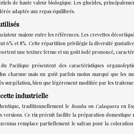
tiels de haute valeur biologique. Les glucides, principalement 
érée adaptée aux repas équilibrés.
tilisés
nciateur majeur entre les références. Les crevettes décortiqu
t 6% et 8%. Cette répartition privilégie la diversité gustativ
pportent une texture ferme et un goût iodé prononcé, caractér
 du Pacifique présentent des caractéristiques organolep
r plus charnue mais un goût parfois moins marqué que les 
s surgélation, bien que légèrement modifiée par les traitemen
cette industrielle
thentique, traditionnellement le
Bomba
ou
Calasparra
en Es
 versions. Ce riz précuit facilite la préparation domestique
curcuma remplace partiellement le safran pour la coloration 