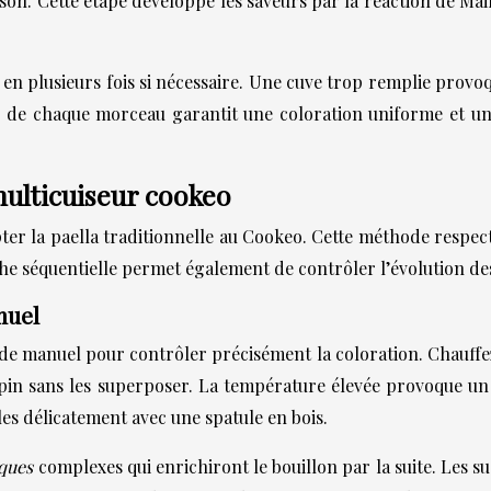
son. Cette étape développe les saveurs par la réaction de Mai
en plusieurs fois si nécessaire. Une cuve trop remplie provo
our de chaque morceau garantit une coloration uniforme et u
multicuiseur cookeo
pter la paella traditionnelle au Cookeo. Cette méthode respec
e séquentielle permet également de contrôler l’évolution des
nuel
de manuel pour contrôler précisément la coloration. Chauffez 
pin sans les superposer. La température élevée provoque un 
es délicatement avec une spatule en bois.
iques
complexes qui enrichiront le bouillon par la suite. Les s