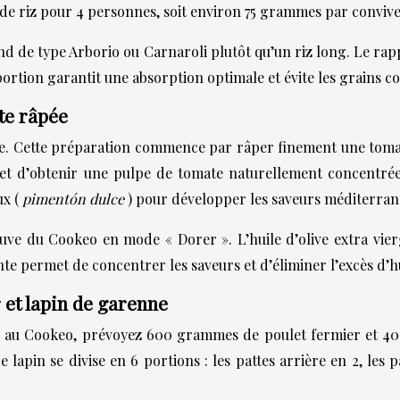
de riz pour 4 personnes, soit environ 75 grammes par convive
ond de type Arborio ou Carnaroli plutôt qu’un riz long. Le rap
rtion garantit une absorption optimale et évite les grains co
te râpée
nne. Cette préparation commence par râper finement une tomat
et d’obtenir une pulpe de tomate naturellement concentrée,
ux (
pimentón dulce
) pour développer les saveurs méditerran
uve du Cookeo en mode « Dorer ». L’huile d’olive extra vier
nte permet de concentrer les saveurs et d’éliminer l’excès d’h
et lapin de garenne
es au Cookeo, prévoyez 600 grammes de poulet fermier et 40
Le lapin se divise en 6 portions : les pattes arrière en 2, les