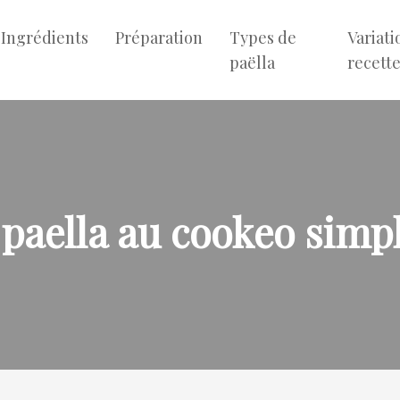
Ingrédients
Préparation
Types de
Variati
paëlla
recett
 paella au cookeo simpl