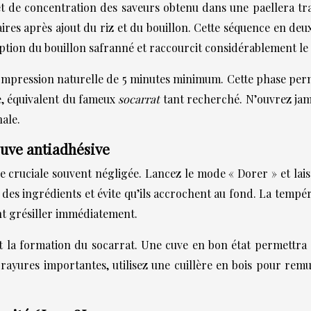
t de concentration des saveurs obtenu dans une paellera trad
res après ajout du riz et du bouillon. Cette séquence en deu
orption du bouillon safranné et raccourcit considérablement le
compression naturelle de 5 minutes minimum. Cette phase perme
e, équivalent du fameux
socarrat
tant recherché. N’ouvrez ja
nale.
uve antiadhésive
e cruciale souvent négligée. Lancez le mode « Dorer » et lais
le des ingrédients et évite qu’ils accrochent au fond. La temp
nt grésiller immédiatement.
 la formation du socarrat. Une cuve en bon état permettra d
rayures importantes, utilisez une cuillère en bois pour remue