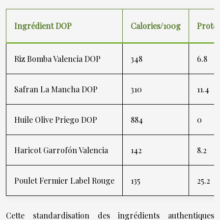
Ingrédient DOP
Calories/100g
Protéi
Riz Bomba Valencia DOP
348
6.8
Safran La Mancha DOP
310
11.4
Huile Olive Priego DOP
884
0
Haricot Garrofón Valencia
142
8.2
Poulet Fermier Label Rouge
135
25.2
Cette standardisation des ingrédients authentiques