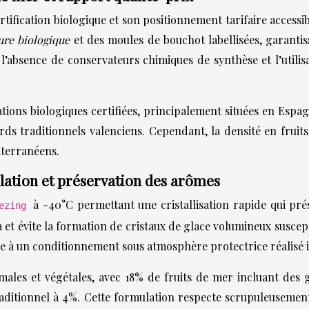
ertification biologique et son positionnement tarifaire acce
ture biologique
et des moules de bouchot labellisées, garantis
absence de conservateurs chimiques de synthèse et l’utilisa
ions biologiques certifiées, principalement situées en Espag
rds traditionnels valenciens. Cependant, la densité en frui
terranéens.
élation et préservation des arômes
à -40°C permettant une cristallisation rapide qui prés
eezing
 et évite la formation de cristaux de glace volumineux suscepti
ce à un conditionnement sous atmosphère protectrice réalisé
imales et végétales, avec 18% de fruits de mer incluant de
aditionnel à 4%. Cette formulation respecte scrupuleusemen