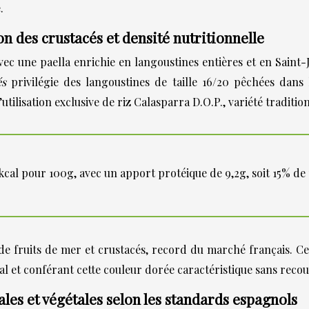
.
on des crustacés et densité nutritionnelle
une paella enrichie en langoustines entières et en Saint-Jacq
cés
privilégie des langoustines de taille 16/20 pêchées dans 
utilisation exclusive de riz Calasparra D.O.P., variété traditi
6 kcal pour 100g, avec un apport protéique de 9,2g, soit 15% 
de fruits de mer et crustacés, record du marché français. 
 et conférant cette couleur dorée caractéristique sans recours
les et végétales selon les standards espagnols