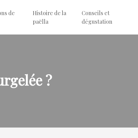
ons de
Histoire de la
Conseils et
e
paëlla
dégustation
urgelée ?