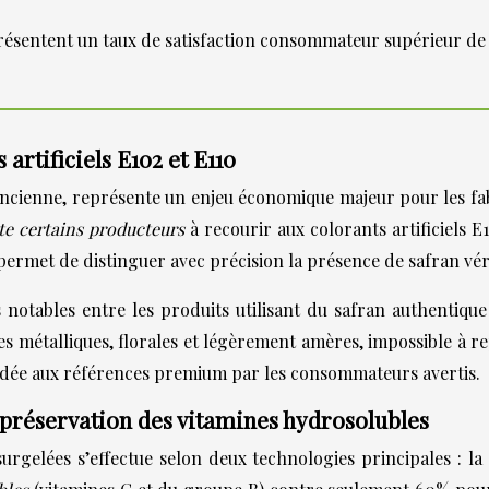
présentent un taux de satisfaction consommateur supérieur de
artificiels E102 et E110
encienne, représente un enjeu économique majeur pour les fabr
ite certains producteurs
à recourir aux colorants artificiels 
ermet de distinguer avec précision la présence de safran véri
s notables entre les produits utilisant du safran authentiq
 métalliques, florales et légèrement amères, impossible à rep
cordée aux références premium par les consommateurs avertis.
préservation des vitamines hydrosolubles
rgelées s’effectue selon deux technologies principales : la 