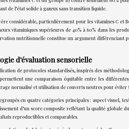
ubles
(vitamines C et du groupe B) contre seulement 60% pour
t de l’état solide à gazeux sans transition liquide.
ère considérable, particulièrement pour les vitamines C et B9 
eurs vitaminiques supérieures de 40% à 60% dans les produits
ervation nutritionnelle constitue un argument différenciant 
gie d’évaluation sensorielle
plication de protocoles standardisés, inspirés des méthodologi
et permettent une comparaison équitable entre les différent
rage normalisé et utilisation de couverts neutres pour éviter 
egroupés en quatre catégories principales : aspect visuel, te
lissement d’un score composite reflétant la qualité globale d
ultats reproductibles et comparables.