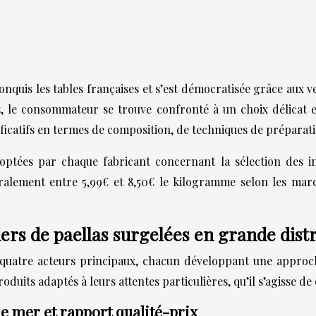
onquis les tables françaises et s’est démocratisée grâce aux 
es, le consommateur se trouve confronté à un choix délicat
ificatifs en termes de composition, de techniques de préparatio
adoptées par chaque fabricant concernant la sélection des i
éralement entre 5,99€ et 8,50€ le kilogramme selon les marque
rs de paellas surgelées en grande dist
 quatre acteurs principaux, chacun développant une approc
ts adaptés à leurs attentes particulières, qu’il s’agisse de 
de mer et rapport qualité-prix