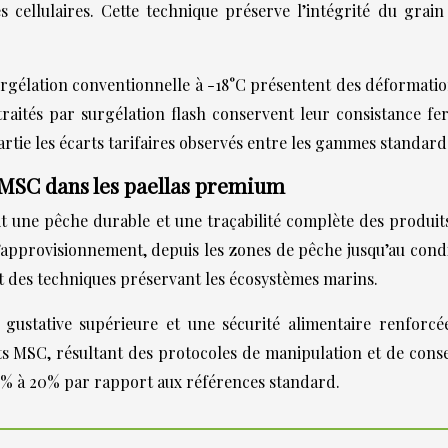
 cellulaires. Cette technique préserve l’intégrité du grain
urgélation conventionnelle à -18°C présentent des déformations
raités par surgélation flash conservent leur consistance fer
 partie les écarts tarifaires observés entre les gammes standar
ns MSC dans les paellas premium
t une pêche durable et une traçabilité complète des produi
’approvisionnement, depuis les zones de pêche jusqu’au cond
nt des techniques préservant les écosystèmes marins.
té gustative supérieure et une sécurité alimentaire renfor
s MSC, résultant des protocoles de manipulation et de conser
15% à 20% par rapport aux références standard.