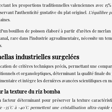
ant les proportions traditionnelles valenciennes avec 15% de
servant l’authenticité gustative du plat originel.
L’équilibre 
aines.
n d’un bouillon de poisson élaboré à partir d’arêtes de merlan
al, rare dans l’industrie agroalimentaire, nécessite un te
s.
ellas industrielles surgelées
plication de critères techniques précis, permettant une compa
tionnels et organoleptiques, déterminant la qualité finale d
limentaire et intègre les dernières avancées scientifiques en 
r la texture du riz bomba
n facteur déterminant pour préserver la texture caractéristi
e -35°C à -40°C permettent une cristallisation ultra-rapide