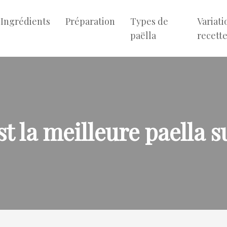
Ingrédients
Préparation
Types de
Variati
paëlla
recett
st la meilleure paella s